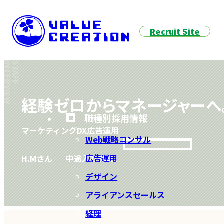
Recruit Site
経験ゼロから
マネージャーへ
職種別採用情報
マーケティングDX
広告運用
Web戦略コンサル
広告運用
H.Mさん
中途入社5年目
デザイン
アライアンスセールス
経理