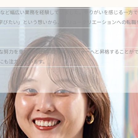
へと昇格
理など幅広い業務を経験していました。やりがいを感じる一方
学びたい」という想いから、バリュークリエーションへの転職
な努力を重ね、入社4年目でマネージャーへと昇格することがで
にも注力しています。