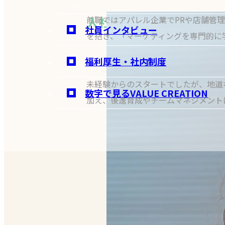
入社4年目でマネージャー
前職ではアパレル企業でPRや店舗管
社員インタビュー
を抱き、「マーケティングを専門的に
福利厚生・社内制度
未経験からのスタートでしたが、地道
数字で見るVALUE CREATION
加え、後進育成やチームマネジメント