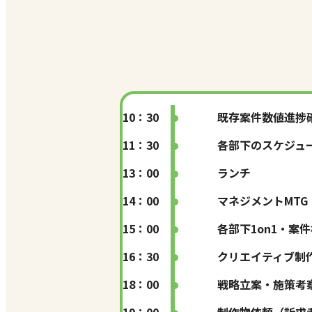
10：30
既存案件数値進捗
11：30
各部下のスケジュ
13：00
ランチ
14：00
マネジメントMTG
15：00
各部下1on1・案
16：30
クリエイティブ制
18：00
戦略立案・施策考
19：00
制作物依頼（訴求