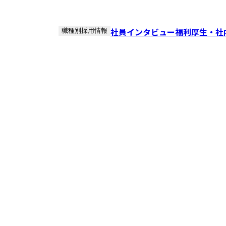
社員インタビュー
福利厚生・社
職種別採用情報
援から運用サポートまで一貫して担当します。
直結する影響力を持てるポジションです。
な市場に着目し、デジタルの力で変革を起こす、可能性に満ちた
後の土地売却や建て替え、お墓じまいなど、周辺事業も『窓口