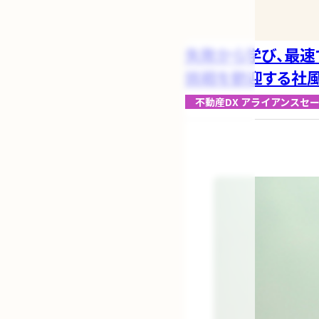
失敗から学び、最速
挑戦を歓迎する社風
不動産DX
アライアンスセ