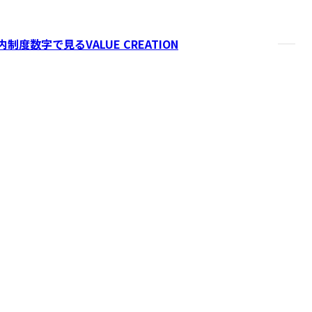
内制度
数字で見るVALUE CREATION
市場に挑んでいます。自社で培ったマーケティングノウハウを
シリーズ』として展開し、多角的な事業拡大を推進しています