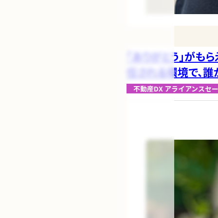
「ありがとう」がもら
任される環境で、誰
不動産DX
アライアンスセ