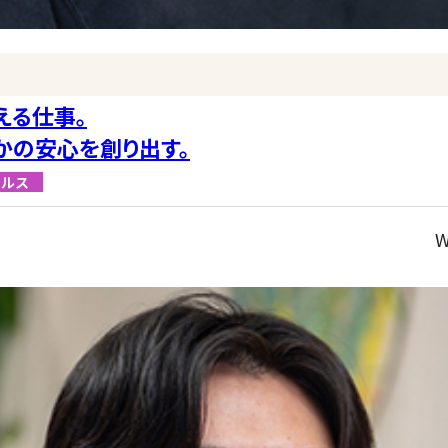
える仕事。
かの安心を創り出す。
ールス
W