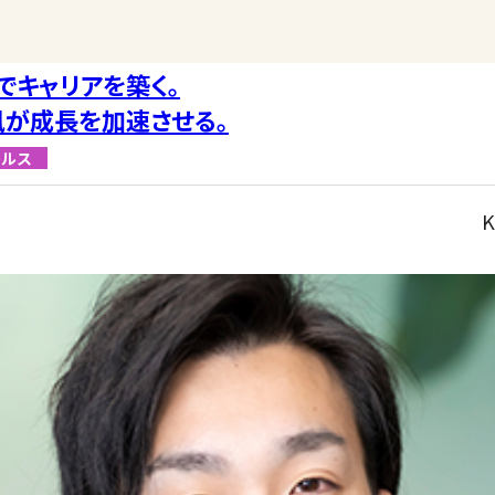
でキャリアを築く。
が成長を加速させる。
ールス
K