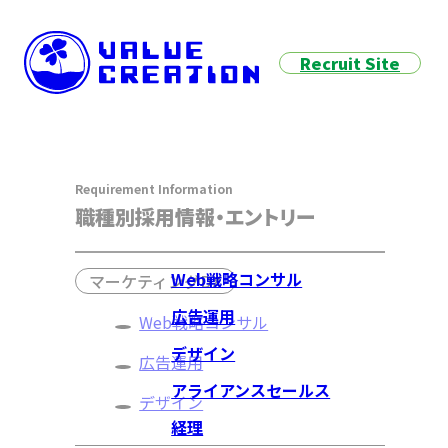
Recruit Site
Requirement Information
不動産DX
職種別採用情報・エントリー
職種別採用情報
アライアンスセールス
Web戦略コンサル
マーケティングDX
顧客がプラットフォームを最大限に活用できるよう、導入支
顧客の課題解決をサポートすることで、自社の事業成長にも
広告運用
Web戦略コンサル
デザイン
広告運用
日本の解体市場2 兆円という巨大
アライアンスセールス
ォーム『解体の窓口』を構築。解体
デザイン
経理
不動産DX