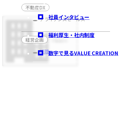
不動産DX
社員インタビュー
アライアンスセールス
福利厚生・社内制度
経営企画
不動産DX
経理
数字で見るVALUE CREATION
日本の解体市場2 兆円とい
地売却や建て替え、お墓じま