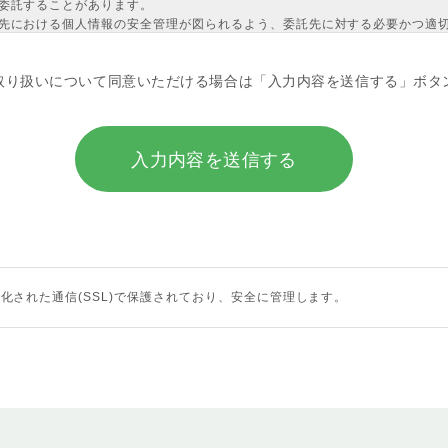
委託することがあります。
先における個人情報の安全管理が図られるよう、委託先に対する必要かつ適
の通知、開示、内容の訂正・追加または削除、利用の停止・消去および第三
。）を受け付けております。開示等の求めは、以下の「個人情報苦情及び相
取り扱いについて同意いただける場合は「入力内容を送信する」ボタ
供がない場合、最適なご回答ができない場合があります。
コン等を用いるなどして、本人が容易に認識できない方法による個人情報の
窓口＞
株式会社
理部 個人情報保護担当
ation.jp
化された通信(SSL)で保護されており、安全に管理します。
前9：30〜午後6：00（年末年始・土日祝を除く）