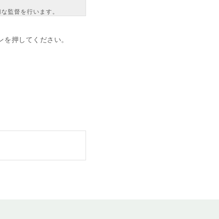
切な監督を行います。
者への提供の停止
談窓口」で受け付けま
ンを押してください。
取得は行っておりませ