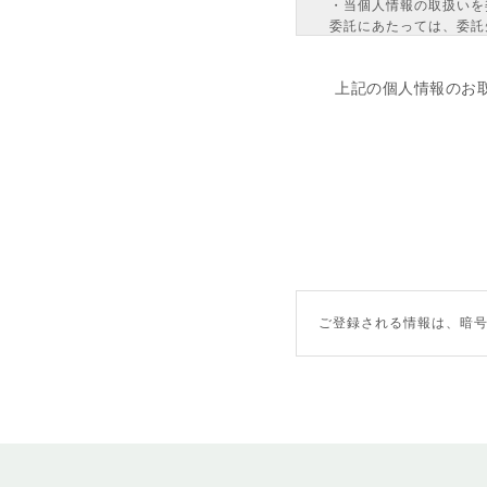
・当個人情報の取扱いを
委託にあたっては、委託
・当個人情報の利用目的
（「開示等」といいます
上記の個人情報のお
す。
・任意項目の情報のご提
・クッキーやウェブビー
ん。
＜個人情報苦情及び相談
バリュークリエーション
個人情報保護管理者：管
TEL：03-5468-6877
FAX：03-5468-6455
E-mail：info@value-cre
ご登録される情報は、暗号
電話受付時間：平日 午