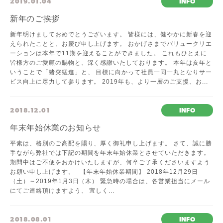
2019.01.04
INFO
新年のご挨拶
新年明けましておめでとうございます。 皆様には、健やかに新春を迎
えられたことと、お慶び申し上げます。 おかげさまでバリュークリエ
ーションは本年で11期を迎えることができました。 これもひとえに
皆様方のご愛顧の賜物と、深く感謝いたしております。 本年は亥年と
いうことで「猪突猛進」と、 目標に向かって社員一同一丸となりサー
ビス向上に尽力して参ります。 2019年も、より一層のご支援、お...
2018.12.01
INFO
年末年始休業のお知らせ
平素は、格別のご高配を賜り、厚く御礼申し上げます。 さて、誠に勝
手ながら弊社では下記の期間を年末年始休業とさせていただきます。
期間中はご不便をおかけいたしますが、何卒ご了承くださいますよう
お願い申し上げます。 【年末年始休業期間】 2018年12月29日
（土）～2019年1月3日（木） 緊急時の場合は、各営業担当にメール
にてご連絡頂けますよう、 宜しく...
2018.08.01
INFO