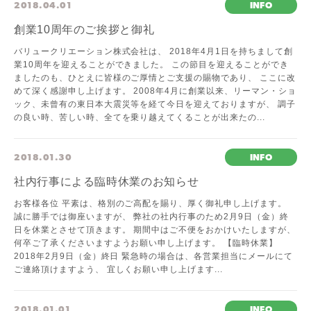
2018.04.01
INFO
創業10周年のご挨拶と御礼
バリュークリエーション株式会社は、 2018年4月1日を持ちまして創
業10周年を迎えることができました。 この節目を迎えることができ
ましたのも、ひとえに皆様のご厚情とご支援の賜物であり、 ここに改
めて深く感謝申し上げます。 2008年4月に創業以来、リーマン・ショ
ック、未曾有の東日本大震災等を経て今日を迎えておりますが、 調子
の良い時、苦しい時、全てを乗り越えてくることが出来たの...
2018.01.30
INFO
社内行事による臨時休業のお知らせ
お客様各位 平素は、格別のご高配を賜り、厚く御礼申し上げます。
誠に勝手では御座いますが、 弊社の社内行事のため2月9日（金）終
日を休業とさせて頂きます。 期間中はご不便をおかけいたしますが、
何卒ご了承くださいますようお願い申し上げます。 【臨時休業】
2018年2月9日（金）終日 緊急時の場合は、各営業担当にメールにて
ご連絡頂けますよう、 宜しくお願い申し上げます...
2018.01.01
INFO