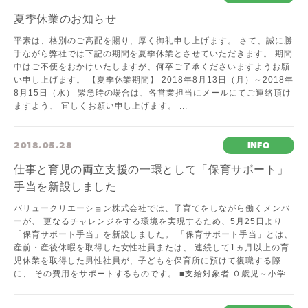
夏季休業のお知らせ
平素は、格別のご高配を賜り、厚く御礼申し上げます。 さて、誠に勝
手ながら弊社では下記の期間を夏季休業とさせていただきます。 期間
中はご不便をおかけいたしますが、何卒ご了承くださいますようお願
い申し上げます。 【夏季休業期間】 2018年8月13日（月）～2018年
8月15日（水） 緊急時の場合は、各営業担当にメールにてご連絡頂け
ますよう、 宜しくお願い申し上げます。 ...
2018.05.28
INFO
仕事と育児の両立支援の一環として「保育サポート」
手当を新設しました
バリュークリエーション株式会社では、子育てをしながら働くメンバ
ーが、 更なるチャレンジをする環境を実現するため、5月25日より
「保育サポート手当」を新設しました。 「保育サポート手当」とは、
産前・産後休暇を取得した女性社員または、 連続して1ヵ月以上の育
児休業を取得した男性社員が、子どもを保育所に預けて復職する際
に、 その費用をサポートするものです。 ■支給対象者 ０歳児～小学...