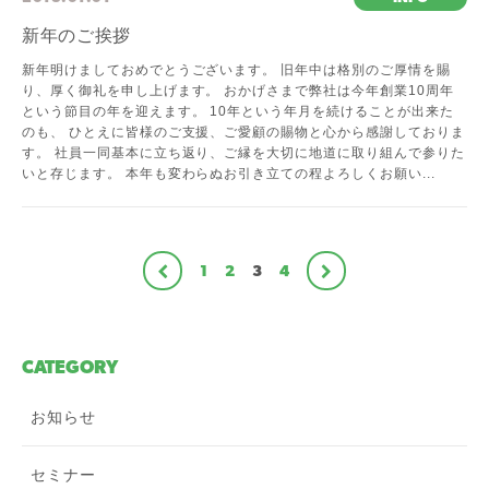
新年のご挨拶
新年明けましておめでとうございます。 旧年中は格別のご厚情を賜
り、厚く御礼を申し上げます。 おかげさまで弊社は今年創業10周年
という節目の年を迎えます。 10年という年月を続けることが出来た
のも、 ひとえに皆様のご支援、ご愛顧の賜物と心から感謝しておりま
す。 社員一同基本に立ち返り、ご縁を大切に地道に取り組んで参りた
いと存じます。 本年も変わらぬお引き立ての程よろしくお願い...
1
2
3
4
CATEGORY
お知らせ
セミナー