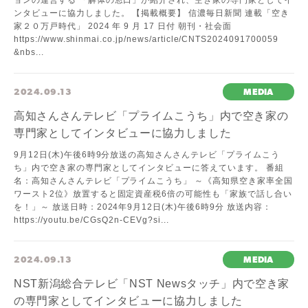
ョンの運営する 「解体の窓口」が紹介され、空き家の専門家としてイ
ンタビューに協力しました。 【掲載概要】 信濃毎日新聞 連載「空き
家２０万戸時代」 2024 年 9 月 17 日付 朝刊・社会面
https://www.shinmai.co.jp/news/article/CNTS2024091700059
&nbs...
2024.09.13
MEDIA
高知さんさんテレビ「プライムこうち」内で空き家の
専門家としてインタビューに協力しました
9月12日(木)午後6時9分放送の高知さんさんテレビ「プライムこう
ち」内で空き家の専門家としてインタビューに答えています。 番組
名：高知さんさんテレビ「プライムこうち」 ～《高知県空き家率全国
ワースト2位》放置すると固定資産税6倍の可能性も「家族で話し合い
を！」～ 放送日時：2024年9月12日(木)午後6時9分 放送内容：
https://youtu.be/CGsQ2n-CEVg?si...
2024.09.13
MEDIA
NST新潟総合テレビ「NST Newsタッチ」内で空き家
の専門家としてインタビューに協力しました