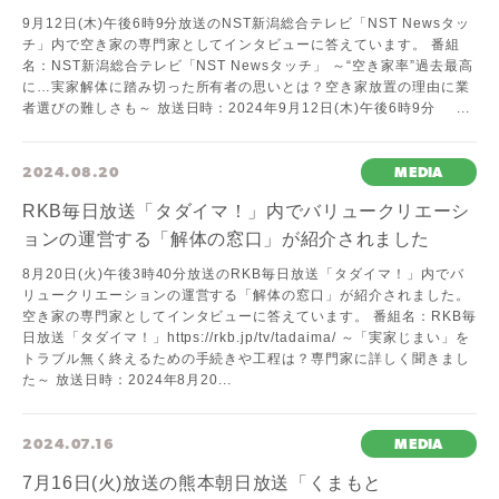
9月12日(木)午後6時9分放送のNST新潟総合テレビ「NST Newsタッ
チ」内で空き家の専門家としてインタビューに答えています。 番組
名：NST新潟総合テレビ「NST Newsタッチ」 ～“空き家率”過去最高
に…実家解体に踏み切った所有者の思いとは？空き家放置の理由に業
者選びの難しさも～ 放送日時：2024年9月12日(木)午後6時9分 ...
2024.08.20
MEDIA
RKB毎日放送「タダイマ！」内でバリュークリエーシ
ョンの運営する「解体の窓口」が紹介されました
8月20日(火)午後3時40分放送のRKB毎日放送「タダイマ！」内でバ
リュークリエーションの運営する「解体の窓口」が紹介されました。
空き家の専門家としてインタビューに答えています。 番組名：RKB毎
日放送「タダイマ！」https://rkb.jp/tv/tadaima/ ～「実家じまい」を
トラブル無く終えるための手続きや工程は？専門家に詳しく聞きまし
た～ 放送日時：2024年8月20...
2024.07.16
MEDIA
7月16日(火)放送の熊本朝日放送「くまもと