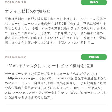
2016.06.20
INFO
オフィス移転のお知らせ
平素は格別のご高配を賜り厚く御礼申し上げます。 さて、この度当社
バリュークリエーション株式会社は7月1日（金）より下記に移転する
事となりました。 今後、すべての業務は新オフィスで執り行いますの
で、謹んでご案内申し上げます。 これを機により一層の精進に努め、
皆さまのご期待にお応えしてまいりたいと存じます。 今後ともご愛顧
賜りますようお願い申し上げます。 【新オフィス住所】 〒...
2016.06.07
PRESS
「Vasta(ヴァスタ)」にオートビッド機能を追加
データマーケティング広告プラットフォーム「Vasta(ヴァスタ)」
（http://vasta.co.jp/）において、 Facebook広告配信を最適化するた
めのオートビッド（自動入札管理）機能を開発し、 より戦略的に最適
な広告配信と運用ができるようになりました。 ■Vasta（ヴァスタ）
とは ソーシャルメディアのデータを生かし、Webプロモーションにお
ける認知から獲得までの行動デ...