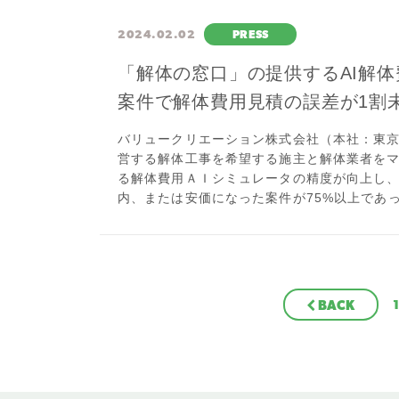
2024.02.02
PRESS
「解体の窓口」の提供するAI解体
案件で解体費用見積の誤差が1割
バリュークリエーション株式会社（本社：東京
営する解体工事を希望する施主と解体業者を
る解体費用ＡＩシミュレータの精度が向上し、
内、または安価になった案件が75%以上であっ
BACK
1