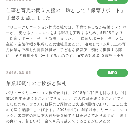
仕事と育児の両立支援の一環として「保育サポート」
手当を新設しました
バリュークリエーション株式会社では、子育てをしながら働くメンバ
ーが、 更なるチャレンジをする環境を実現するため、5月25日より
「保育サポート手当」を新設しました。 「保育サポート手当」とは、
産前・産後休暇を取得した女性社員または、 連続して1ヵ月以上の育
児休業を取得した男性社員が、子どもを保育所に預けて復職する際
に、 その費用をサポートするものです。 ■支給対象者 ０歳児～小学...
2018.04.01
INFO
創業10周年のご挨拶と御礼
バリュークリエーション株式会社は、 2018年4月1日を持ちまして創
業10周年を迎えることができました。 この節目を迎えることができ
ましたのも、ひとえに皆様のご厚情とご支援の賜物であり、 ここに改
めて深く感謝申し上げます。 2008年4月に創業以来、リーマン・ショ
ック、未曾有の東日本大震災等を経て今日を迎えておりますが、 調子
の良い時、苦しい時、全てを乗り越えてくることが出来たの...