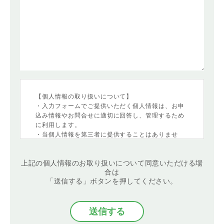
【個人情報の取り扱いについて】
・入力フォームでご提供いただく個人情報は、お申
込み情報やお問合せに適切に回答し、管理するため
に利用します。
・当個人情報を第三者に提供することはありませ
ん。
・当個人情報の取扱いを委託することがあります。
上記の個人情報のお取り扱いについて同意いただける場
委託にあたっては、委託先における個人情報の安全
合は
管理が図られるよう、委託先に対する必要かつ適切
「送信する」ボタンを押してください。
な監督を行います。
・当個人情報の利用目的の通知、開示、内容の訂
正・追加または削除、利用の停止・消去および第三
者への提供の停止
（「開示等」といいます。）を受け付けておりま