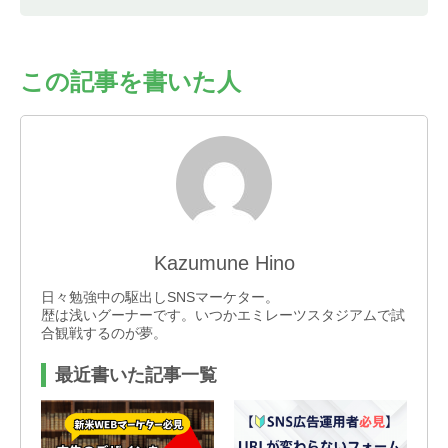
す。開示等の求めは、以下の「個人情報苦情及び相
談窓口」で受け付けます。
・任意項目の情報のご提供がない場合、最適なご回
答ができない場合があります。
この記事を書いた人
・クッキーやウェブビーコン等を用いるなどして、
本人が容易に認識できない方法による個人情報の取
得は行っておりません。
＜個人情報苦情及び相談窓口＞
バリュークリエーション株式会社
個人情報保護管理者：管理部 個人情報保護担当
TEL：03-5468-6877
FAX：03-5468-6455
E-mail：info@value-creation.jp
Kazumune Hino
電話受付時間：平日 午前9：30〜午後6：00（年
日々勉強中の駆出しSNSマーケター。
末年始・土日祝を除く）
歴は浅いグーナーです。いつかエミレーツスタジアムで試
合観戦するのが夢。
最近書いた記事一覧