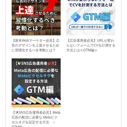
【新米Webマーケター必見】広
【広告運用者必見】URLが変わ
告のデザインを上達させるため
らないフォームでCVを計測する
に習慣化するべき考動とは？
方法とは≪GTM編≫
【🔰SNS広告運用者必見】Meta
広告の配信に必要な Metaピク
セルタグを設定する方法 ～
GTM編～