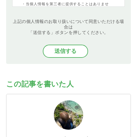
・当個人情報を第三者に提供することはありませ
ん。
・当個人情報の取扱いを委託することがあります。
上記の個人情報のお取り扱いについて同意いただける場
委託にあたっては、委託先における個人情報の安全
合は
管理が図られるよう、委託先に対する必要かつ適切
「送信する」ボタンを押してください。
な監督を行います。
・当個人情報の利用目的の通知、開示、内容の訂
正・追加または削除、利用の停止・消去および第三
者への提供の停止
（「開示等」といいます。）を受け付けておりま
す。開示等の求めは、以下の「個人情報苦情及び相
談窓口」で受け付けます。
・任意項目の情報のご提供がない場合、最適なご回
答ができない場合があります。
この記事を書いた人
・クッキーやウェブビーコン等を用いるなどして、
本人が容易に認識できない方法による個人情報の取
得は行っておりません。
＜個人情報苦情及び相談窓口＞
バリュークリエーション株式会社
個人情報保護管理者：管理部 個人情報保護担当
TEL：03-5468-6877
FAX：03-5468-6455
E-mail：info@value-creation.jp