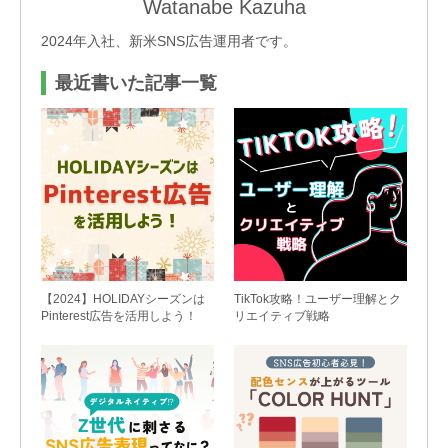
Watanabe Kazuha
電話受付時間：平日 午前9：30〜午後6：00（年
2024年入社、新米SNS広告運用者です。
末年始・土日祝を除く）
最近書いた記事一覧
【2024】HOLIDAYシーズンは
TikTok攻略！ユーザー理解とク
Pinterest広告を活用しよう！
リエイティブ戦略