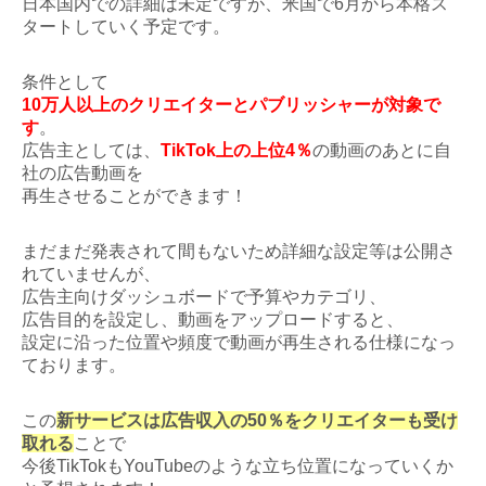
日本国内での詳細は未定ですが、米国で6月から本格ス
タートしていく予定です。
条件として
10万人以上のクリエイターとパブリッシャーが対象で
す
。
広告主としては、
TikTok上の上位4％
の動画のあとに自
社の広告動画を
再生させることができます！
まだまだ発表されて間もないため詳細な設定等は公開さ
れていませんが、
広告主向けダッシュボードで予算やカテゴリ、
広告目的を設定し、動画をアップロードすると、
設定に沿った位置や頻度で動画が再生される仕様になっ
ております。
この
新サービスは広告収入の50％をクリエイターも受け
取れる
ことで
今後TikTokもYouTubeのような立ち位置になっていくか