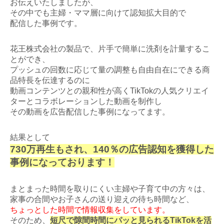
お伝えいたしましたが、
その中でも主婦・ママ層に向けて認知拡大目的で
配信した事例です。
花王株式会社の製品で、片手で簡単に洗剤を計量するこ
とができ、
プッシュの回数に応じて量の調整も自由自在にできる商
品特長を伝達するのに
動画コンテンツとの親和性が高くTikTokの人気クリエイ
ターとコラボレーションした動画を制作し
その動画を広告配信した事例になってます。
結果として
730万再生もされ、140％の広告認知を獲得した
事例になっております！
まとまった時間を取りにくい主婦や子育て中の方々は、
家事の合間やお子さんの送り迎えの待ち時間など、
ちょっとした時間で情報収集をしています。
そのため、
短尺で隙間時間にパッと見られるTikTokを活