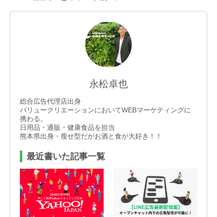
本人が容易に認識できない方法による個人情報の取
得は行っておりません。
＜個人情報苦情及び相談窓口＞
バリュークリエーション株式会社
個人情報保護管理者：管理部 個人情報保護担当
TEL：03-5468-6877
FAX：03-5468-6455
E-mail：info@value-creation.jp
永松卓也
電話受付時間：平日 午前9：30〜午後6：00（年
総合広告代理店出身
末年始・土日祝を除く）
バリュークリエーションにおいてWEBマーケティングに
携わる。
日用品・通販・健康食品を担当
熊本県出身・瘦せ型だがお酒と食が大好き！！
最近書いた記事一覧