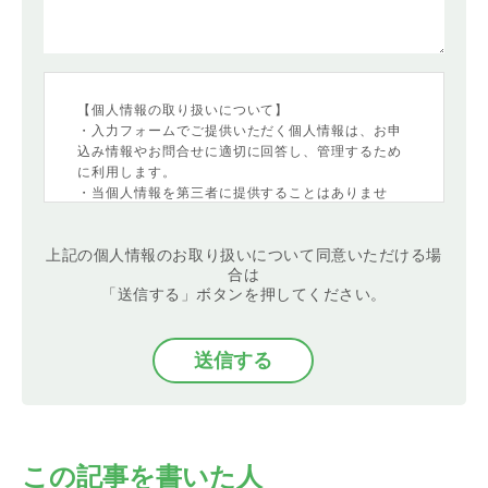
【個人情報の取り扱いについて】
・入力フォームでご提供いただく個人情報は、お申
込み情報やお問合せに適切に回答し、管理するため
に利用します。
・当個人情報を第三者に提供することはありませ
ん。
・当個人情報の取扱いを委託することがあります。
上記の個人情報のお取り扱いについて同意いただける場
委託にあたっては、委託先における個人情報の安全
合は
管理が図られるよう、委託先に対する必要かつ適切
「送信する」ボタンを押してください。
な監督を行います。
・当個人情報の利用目的の通知、開示、内容の訂
正・追加または削除、利用の停止・消去および第三
者への提供の停止
（「開示等」といいます。）を受け付けておりま
す。開示等の求めは、以下の「個人情報苦情及び相
談窓口」で受け付けます。
・任意項目の情報のご提供がない場合、最適なご回
答ができない場合があります。
この記事を書いた人
・クッキーやウェブビーコン等を用いるなどして、