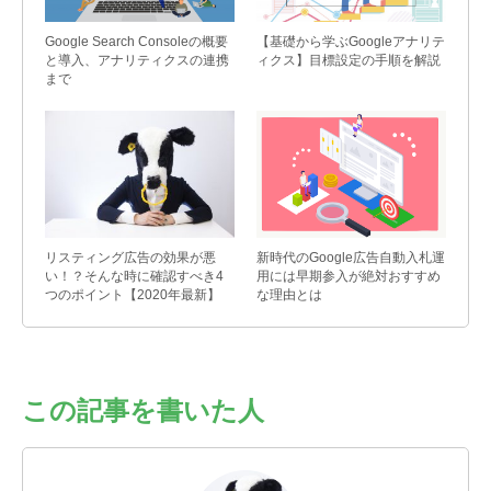
TEL：03-5468-6877
FAX：03-5468-6455
Google Search Consoleの概要
【基礎から学ぶGoogleアナリテ
E-mail：info@value-creation.jp
と導入、アナリティクスの連携
ィクス】目標設定の手順を解説
まで
電話受付時間：平日 午前9：30〜午後6：00（年
末年始・土日祝を除く）
リスティング広告の効果が悪
新時代のGoogle広告自動入札運
い！？そんな時に確認すべき4
用には早期参入が絶対おすすめ
つのポイント【2020年最新】
な理由とは
この記事を書いた人