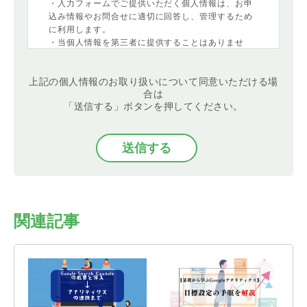
・入力フォームでご提供いただく個人情報は、お申
込み情報やお問合せに適切に回答し、管理するため
に利用します。
・当個人情報を第三者に提供することはありませ
ん。
・当個人情報の取扱いを委託することがあります。
上記の個人情報のお取り扱いについて同意いただける場
委託にあたっては、委託先における個人情報の安全
合は
管理が図られるよう、委託先に対する必要かつ適切
「送信する」ボタンを押してください。
な監督を行います。
・当個人情報の利用目的の通知、開示、内容の訂
正・追加または削除、利用の停止・消去および第三
者への提供の停止
（「開示等」といいます。）を受け付けておりま
す。開示等の求めは、以下の「個人情報苦情及び相
談窓口」で受け付けます。
・任意項目の情報のご提供がない場合、最適なご回
答ができない場合があります。
関連記事
・クッキーやウェブビーコン等を用いるなどして、
本人が容易に認識できない方法による個人情報の取
得は行っておりません。
＜個人情報苦情及び相談窓口＞
バリュークリエーション株式会社
個人情報保護管理者：管理部 個人情報保護担当