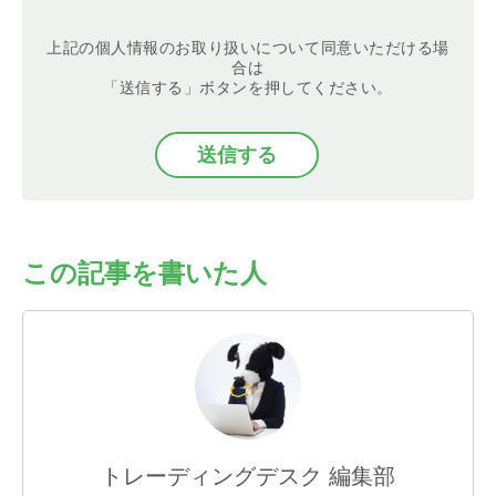
ん。
・当個人情報の取扱いを委託することがあります。
上記の個人情報のお取り扱いについて同意いただける場
委託にあたっては、委託先における個人情報の安全
合は
管理が図られるよう、委託先に対する必要かつ適切
「送信する」ボタンを押してください。
な監督を行います。
・当個人情報の利用目的の通知、開示、内容の訂
正・追加または削除、利用の停止・消去および第三
者への提供の停止
（「開示等」といいます。）を受け付けておりま
す。開示等の求めは、以下の「個人情報苦情及び相
談窓口」で受け付けます。
・任意項目の情報のご提供がない場合、最適なご回
答ができない場合があります。
この記事を書いた人
・クッキーやウェブビーコン等を用いるなどして、
本人が容易に認識できない方法による個人情報の取
得は行っておりません。
＜個人情報苦情及び相談窓口＞
バリュークリエーション株式会社
個人情報保護管理者：管理部 個人情報保護担当
TEL：03-5468-6877
FAX：03-5468-6455
E-mail：info@value-creation.jp
トレーディングデスク 編集部
電話受付時間：平日 午前9：30〜午後6：00（年