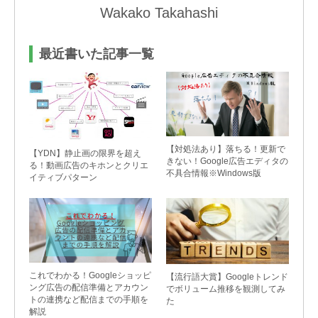
E-mail：info@value-creation.jp
Wakako Takahashi
電話受付時間：平日 午前9：30〜午後6：00（年
末年始・土日祝を除く）
最近書いた記事一覧
【対処法あり】落ちる！更新で
【YDN】静止画の限界を超え
きない！Google広告エディタの
る！動画広告のキホンとクリエ
不具合情報※Windows版
イティブパターン
これでわかる！Googleショッピ
【流行語大賞】Googleトレンド
ング広告の配信準備とアカウン
でボリューム推移を観測してみ
トの連携など配信までの手順を
た
解説