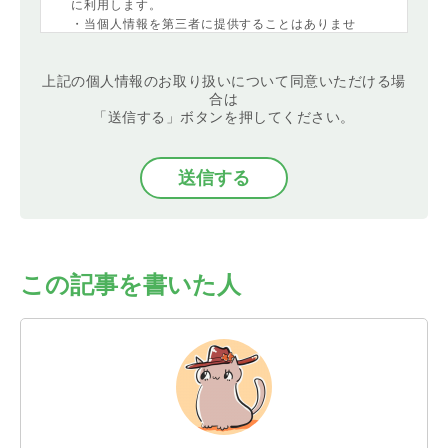
に利用します。
・当個人情報を第三者に提供することはありませ
ん。
・当個人情報の取扱いを委託することがあります。
上記の個人情報のお取り扱いについて同意いただける場
委託にあたっては、委託先における個人情報の安全
合は
管理が図られるよう、委託先に対する必要かつ適切
「送信する」ボタンを押してください。
な監督を行います。
・当個人情報の利用目的の通知、開示、内容の訂
正・追加または削除、利用の停止・消去および第三
者への提供の停止
（「開示等」といいます。）を受け付けておりま
す。開示等の求めは、以下の「個人情報苦情及び相
談窓口」で受け付けます。
・任意項目の情報のご提供がない場合、最適なご回
答ができない場合があります。
この記事を書いた人
・クッキーやウェブビーコン等を用いるなどして、
本人が容易に認識できない方法による個人情報の取
得は行っておりません。
＜個人情報苦情及び相談窓口＞
バリュークリエーション株式会社
個人情報保護管理者：管理部 個人情報保護担当
TEL：03-5468-6877
FAX：03-5468-6455